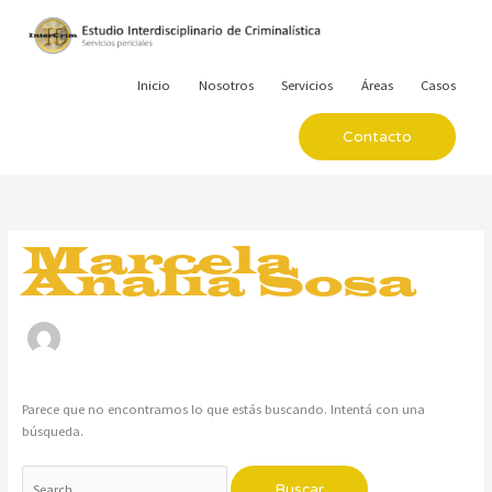
Ir
al
contenido
Inicio
Nosotros
Servicios
Áreas
Casos
Contacto
Buscar
por:
Marcela
Analía Sosa
Parece que no encontramos lo que estás buscando. Intentá con una
búsqueda.