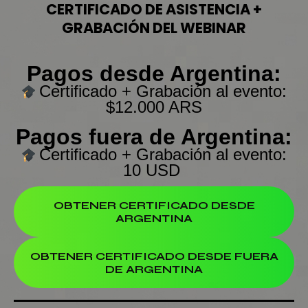
CERTIFICADO DE ASISTENCIA +
GRABACIÓN DEL WEBINAR
Pagos desde Argentina:
Certificado + Grabación al evento:
$12.000 ARS
Pagos fuera de Argentina:
C
ertificado + Graba
ción al evento:
10 USD
OBTENER CERTIFICADO DESDE
ARGENTINA
OBTENER CERTIFICADO DESDE FUERA
DE ARGENTINA