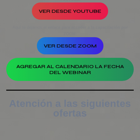
VER DESDE YOUTUBE
Aquí te dejamos el
enlace para acceder a la capacitación por
ZOOM:
VER DESDE ZOOM
AGREGAR AL CALENDARIO LA FECHA
DEL WEBINAR
Atención a las siguientes
ofertas